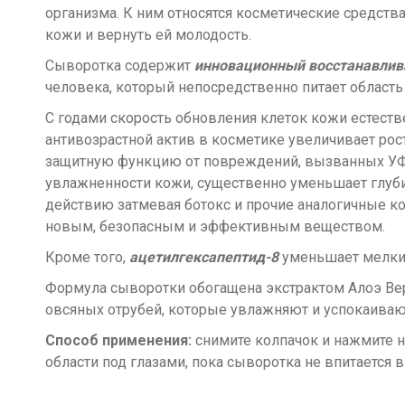
организма. К ним относятся косметические средств
кожи и вернуть ей молодость.
Сыворотка содержит
инновационный восстанавли
человека, который непосредственно питает область
С годами скорость обновления клеток кожи естеств
антивозрастной актив в косметике увеличивает рос
защитную функцию от повреждений, вызванных УФ-
увлажненности кожи, существенно уменьшает глубин
действию затмевая ботокс и прочие аналогичные к
новым, безопасным и эффективным веществом.
Кроме того,
ацетилгексапептид-8
уменьшает мелкие
Формула сыворотки обогащена экстрактом Алоэ Вер
овсяных отрубей, которые увлажняют и успокаивают
Способ применения:
снимите колпачок и нажмите н
области под глазами, пока сыворотка не впитается 