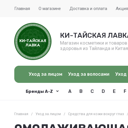
Главная
О магазине
Доставка и оплата
Акция
КИ-ТАЙСКАЯ ЛАВК
Магазин косметики и товаров
здоровья из Тайланда и Китая
Уход за лицом
Уход за волосами
Уход 
A
B
C
D
E
F
Бренды A-Z
Главная
/
Уход за лицом
/
Средства для кожи вокруг глаз