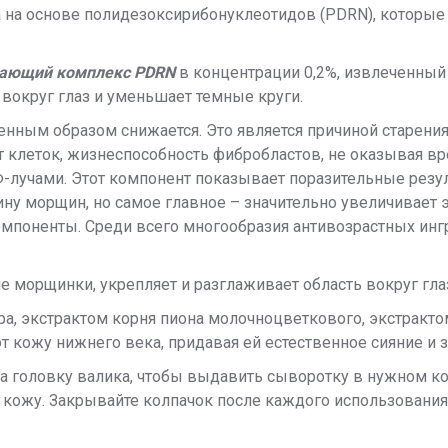
а на основе полидезоксирибонуклеотидов (PDRN), которые
вающий комплекс PDRN
в концентрации 0,2%, извлеченный
 вокруг глаз и уменьшает темные круги.
енным образом снижается. Это является причиной старения 
т клеток, жизнеспособность фибробластов, не оказывая вр
лучами. Этот компонент показывает поразительные рез
у морщин, но самое главное – значительно увеличивает э
омпоненты. Среди всего многообразия антивозрастных инг
 морщинки, укрепляет и разглаживает область вокруг гла
а, экстрактом корня пиона молочноцветкового, экстракто
 кожу нижнего века, придавая ей естественное сияние и 
а головку валика, чтобы выдавить сыворотку в нужном ко
в кожу. Закрывайте колпачок после каждого использования