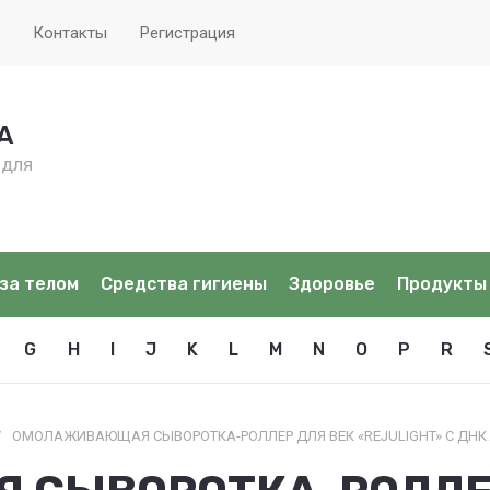
Контакты
Регистрация
А
 для
за телом
Средства гигиены
Здоровье
Продукты
G
H
I
J
K
L
M
N
O
P
R
/
ОМОЛАЖИВАЮЩАЯ СЫВОРОТКА-РОЛЛЕР ДЛЯ ВЕК «REJULIGHT» C ДНК