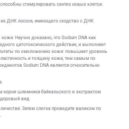
 способны стимулировать синтез новых клеток
 из ДНК лосося, имеющего сходство с ДНК
кожи. Научно доказано, что Sodium DNA как
едного цитотоксического действия, и выполняет
ультаты по омоложению кожи: повышает уровень
ластичность и толщину кожи, тем самым по
редиентов Sodium DNA является относительно
з.
м корня шлемника байкальского и экстрактом
здоровый вид.
личестве. Затем слегка проведите валиком по
.