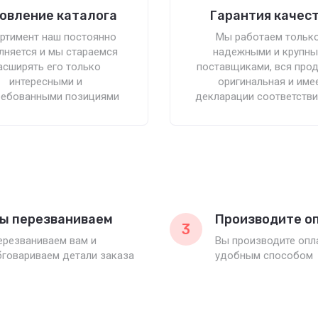
овление каталога
Гарантия качес
ртимент наш постоянно
Мы работаем только
лняется и мы стараемся
надежными и крупн
асширять его только
поставщиками, вся про
интересными и
оригинальная и име
ребованными позициями
декларации соответстви
ы перезваниваем
Производите о
3
ерезваниваем вам и
Вы производите оп
бговариваем детали заказа
удобным способом